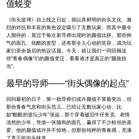
值蜕变
《街头篮球》自上线之日起，就以其鲜明的街头文化、激
烈的对抗和丰富的角色设定吸引了无数玩家。而其中最令
人期待的，莫过于每次新导师出现时的颜值比拼。那些帅
气的面孔、炫酷的发型，还有那令人心动的笑容，成为玩
家们茶余饭后的热议话题。今天，就让我们一同回顾这
些“青春偶像”们的颜值变迁，看看谁才是真正的“颜值担
当”。
最早的导师——“街头偶像的起点”
回到最初的日子，第一批导师们或许颜值不算最突出，但
那份青春气息和街头范儿，已经让无数玩家心动。比
如“酷酷的篮坛少年”张远，那个穿着破旧牛仔夹克、表情
淡然的少年，凭借一张随和的面孔，赢得了不少粉丝的喜
爱。他的颜值或许并不惊艳，但那份纯粹的青春感，充满
了真正的街头味道。